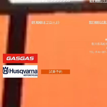
REPAIRS(修理・メンテナンス)
NEW MODEL
(先
OFF ROAD(オフロード)
​TEST RIDE(試
〠
香川県高松市
TEL /FAX 087
試乗予約