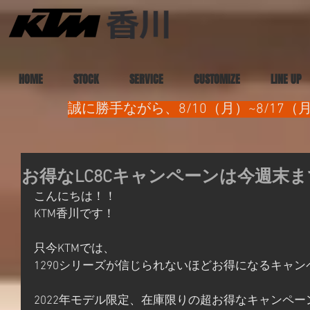
HOME
STOCK
SERVICE
CUSTOMIZE
LINE UP
誠に勝手ながら、8/10（月）~8/1
お得なLC8Cキャンペーンは今週末
こんにちは！！
KTM香川です！
只今KTMでは、
1290シリーズが信じられないほどお得になるキャ
2022年モデル限定、在庫限りの超お得なキャンペ