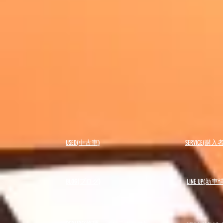
USED(中古車)
SERVICE(購
BLOG(ブログ)
LINE UP(新車