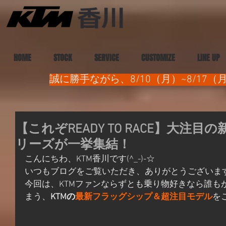
HOME
STOCK
SERVICE
CUSTOMIZE
LINE UP
誠に勝手ながら、8/10（月）~8/1
【これぞREADY TO RACE】大注目の新型
リーズが一挙集結！
こんにちわ、KTM香川です(^_-)-☆
いつもブログをご覧いただき、ありがとうございま
今回は、KTMファンならずとも乗り物好きなら誰も
まう、
KTMの
最新フラッグシップ＆超注目モデル
を