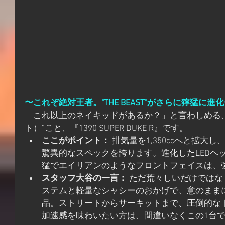
〜これぞ絶対王者。"THE BEAST"がさらに獰猛に進
「これ以上のネイキッドがあるか？」と言わしめる、通称
ト）”こと、『1390 SUPER DUKE R』です。
ここがポイント：
 排気量を1,350ccへと拡大
驚異的なスペックを誇ります。進化したLEDヘ
猛でエイリアンのようなフロントフェイスは、
スタッフ大谷の一言：
 ただ荒々しいだけでは
ステムと軽量なシャシーのおかげで、意のまま
品。ストリートからサーキットまで、圧倒的な
加速感を味わいたい方は、間違いなくこの1台