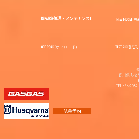
REPAIRS(修理・メンテナンス)
NEW MODEL
(先
OFF ROAD(オフロード)
​TEST RIDE(試
〠
香川県高松市
TEL /FAX 087
試乗予約