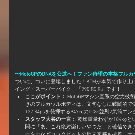
〜MotoGPのDNAを公道へ！ファン待望の本格フル
ついに、ついに登場しました！KTMが本気で作り上
イング・スーパーバイク、『990 RC R』です！
ここがポイント：
 MotoGPマシン直系の空力
きのフルカウルボディは、文句なしに戦闘的で
127.84psを発揮する947ccのLC8c並列2気
スタッフ大谷の一言：
 乾燥重量わずか184k
間に「あ、これ絶対楽しいやつだ」と確信できます
ーターなどコックピットの近未来感も抜群。サ